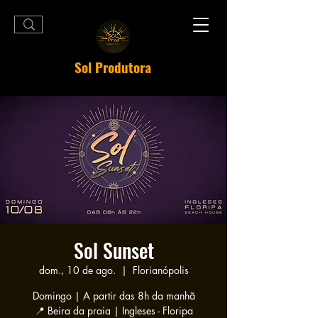
Sol Produtora
Sol Sunset
dom., 10 de ago.
  |  
Florianópolis
Domingo | A partir das 8h da manhã
📍 Beira da praia | Ingleses - Floripa