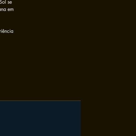
Sol se
ana em
riência