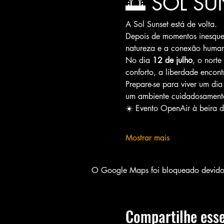
🌅 SOL SU
A Sol Sunset está de volta.
Depois de momentos inesquec
natureza e a conexão human
No dia 
12 de julho
, o nort
conforto, a liberdade encon
Prepare-se para viver um di
um ambiente cuidadosamente
☀️ Evento OpenAir à beira d
Mostrar mais
O Google Maps foi bloqueado devido à
Compartilhe esse