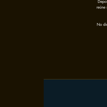
Depoi
reúne
No dia