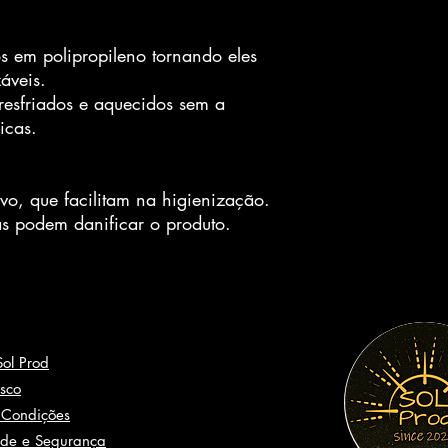
s em polipropileno tornando eles
záveis.
resfriados e aquecidos sem a
icas.
vo, que facilitam na higienização.
s podem danificar o produto.
Sol Prod
osco
 Condições
ade e Seguranç
a