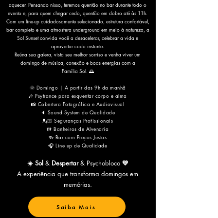
aquecer. Pensando nisso, teremos quentão no bar durante todo o
evento e, para quem chegar cedo, quentão em dobro até às 11h.
Com um line-up cuidadosamente selecionado, estrutura confortável,
bar completo e uma atmosfera underground em meio à natureza, a
Sol Sunset convida você a desacelerar, celebrar a vida e
aproveitar cada instante.
Reúna sua galera, vista seu melhor sorriso e venha viver um
domingo de música, conexão e boas energias com a
Família Sol. 🌅
🌞 Domingo | A partir das 9h da manhã
🎶 Psytrance para esquentar corpo e alma
📸 Cobertura Fotográfica e Audiovisual
🔈 Sound System de Qualidade
💂🏻 Seguranças Profissionais
🚻 Banheiros de Alvenaria
🍻 Bar com Preços Justos
🎧 Line up de Qualidade
☀️ Sol
&
Despertar
& Psychobloco
💚
A experiência que transforma domingos em
memórias.
Saiba Mais