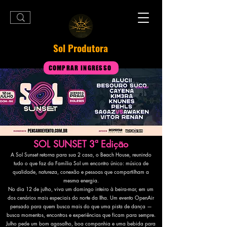
Sol Produtora
COMPRAR INGRESSO
SOL SUNSET 3ª Edição
A Sol Sunset retorna para sua 2 casa, o Beach House, reunindo
tudo o que faz da Família Sol um encontro único: música de
qualidade, natureza, conexão e pessoas que compartilham a
mesma energia.
No dia 12 de julho, viva um domingo inteiro à beira-mar, em um
dos cenários mais especiais do norte da Ilha. Um evento OpenAir
pensado para quem busca mais do que uma pista de dança —
busca momentos, encontros e experiências que ficam para sempre.
Julho pede um bom agasalho, boa companhia e uma bebida para