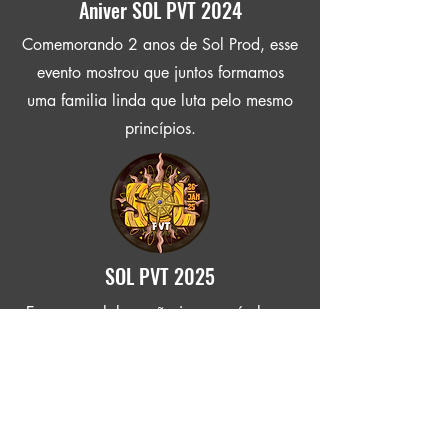
Aniver SOL PVT 2024
Comemorando 2 anos de Sol Prod, esse
evento mostrou que juntos formamos
uma familia linda que luta pelo mesmo
princípios.
SOL PVT 2025
Em uma colaboração inesquecível com
a Despertar e a Psychobloco, criamos
uma celebração memorável com
grandes nomes da cena, começando o
ano de 2025 com muita luz, vibração e